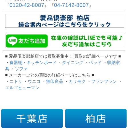
0120-42-8087
04-7142-8007
『
』 『
』
■ 愛品倶楽部柏店では買取募集中！ 買取の詳細ページです ■
・
食器棚・キッチンボード
・
ダイニング
・
ベッド
・
収納家
具
・
ソファ
■ メーカーごとの買取の詳細ページはこちら ■
・
ニトリ
・
ウニコ
・
無印良品
・
カリモク
・
フランフラン
・
エルゴヒューマン