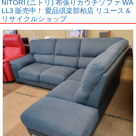
NITORI (ニトリ) 布張りカウチソファ WA
LL3 販売中！ 愛品倶楽部柏店 リユース＆
リサイクルショップ