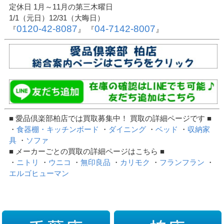
定休日 1月～11月の第三木曜日
1/1（元日）12/31（大晦日）
0120-42-8087
04-7142-8007
『
』 『
』
■ 愛品倶楽部柏店では買取募集中！ 買取の詳細ページです ■
・
食器棚・キッチンボード
・
ダイニング
・
ベッド
・
収納家
具
・
ソファ
■ メーカーごとの買取の詳細ページはこちら ■
・
ニトリ
・
ウニコ
・
無印良品
・
カリモク
・
フランフラン
・
エルゴヒューマン