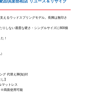
 愛品倶楽部柏店 リユース＆リサイク
しく支えるウッドスプリングモデル。長脚は無印さ
たりしない適度な硬さ・シングルサイズに800個
した！
）
込）
グ 代替え脚(短)付
なし】
ルマットレス
】※両面使用可能