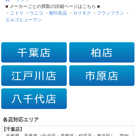
■ メーカーごとの買取の詳細ページはこちら ■
・
ニトリ
・
ウニコ
・
無印良品
・
カリモク
・
フランフラン
・
エルゴヒューマン
各店対応エリア
【千葉店】
千葉県…千葉市（中央区・若葉区・稲毛区・美浜区）、四街