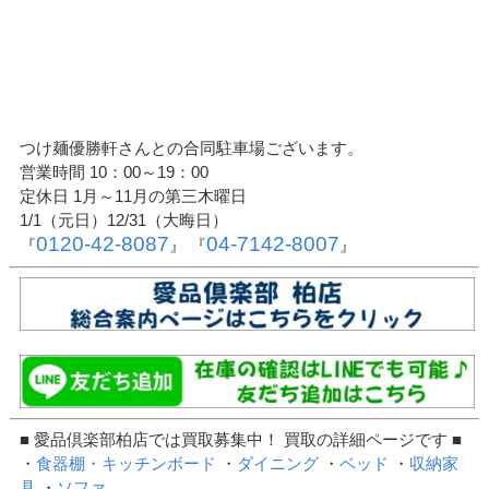
つけ麺優勝軒さんとの合同駐車場ございます。
営業時間 10：00～19：00
定休日 1月～11月の第三木曜日
1/1（元日）12/31（大晦日）
0120-42-8087
04-7142-8007
『
』 『
』
■ 愛品倶楽部柏店では買取募集中！ 買取の詳細ページです ■
・
食器棚・キッチンボード
・
ダイニング
・
ベッド
・
収納家
具
・
ソファ