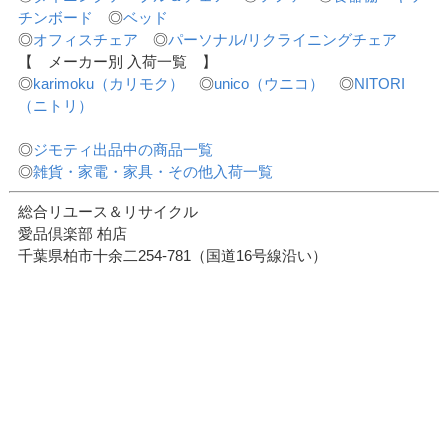
チンボード
◎
ベッド
◎
オフィスチェア
◎
パーソナル/リクライニングチェア
【 メーカー別 入荷一覧 】
◎
karimoku（カリモク）
◎
unico（ウニコ）
◎
NITORI
（ニトリ）
◎
ジモティ出品中の商品一覧
◎
雑貨・家電・家具・その他入荷一覧
総合リユース＆リサイクル
愛品倶楽部 柏店
千葉県柏市十余二254-781（国道16号線沿い）