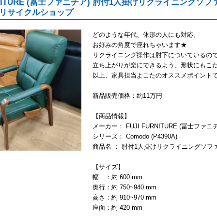
URNITURE (冨士ファニチア) 肘付1人掛けリクライニングソフ
リサイクルショップ
どのような年代、体形の人にも対応。
お好みの角度で座れちゃいます★
リクライニング操作は肘下についているの
立ち上がりが楽にできるよう、形状にもこだ
以上、家具担当よこたのオススメポイント
新品販売価格：約11万円
【商品情報】
メーカー： FUJI FURNITURE (冨士ファニ
シリーズ： Comodo (P4390A)
商品名 ： 肘付1人掛けリクライニングソフ
【サイズ】
幅 ：約 600 mm
奥行：約 750~940 mm
高さ：約 910~970 mm
座面：約 420 mm