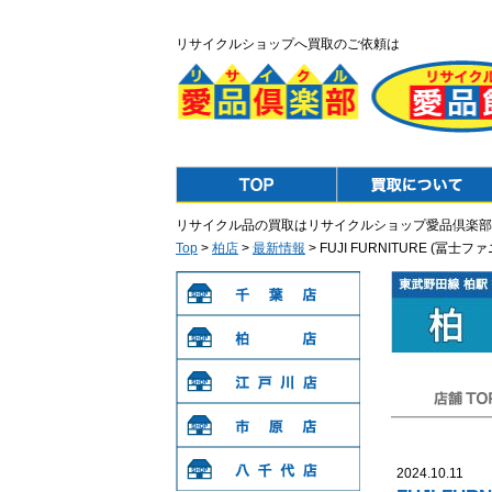
リサイクルショップへ買取のご依頼は
Top
Purchase
リサイクル品の買取はリサイクルショップ愛品倶楽部
Top
>
柏店
>
最新情報
> FUJI FURNITURE 
千葉店
柏店
江戸川店
店舗TOP
市原店
2024.10.11