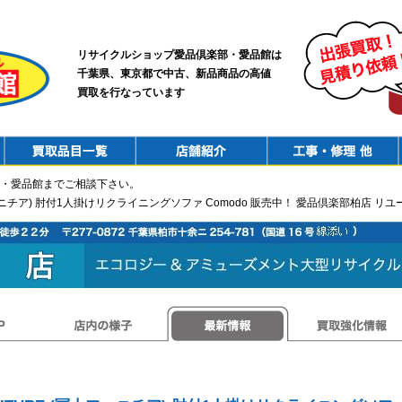
リサイクルショップ愛品倶楽部・愛品館は
千葉県、東京都で中古、新品商品の高値
買取を行なっています
PurchaseList
Shop
ConstructionRepair
・愛品館までご相談下さい。
(冨士ファニチア) 肘付1人掛けリクライニングソファ Comodo 販売中！ 愛品倶楽部柏店
店内の様子
最新情報
買取強化情報