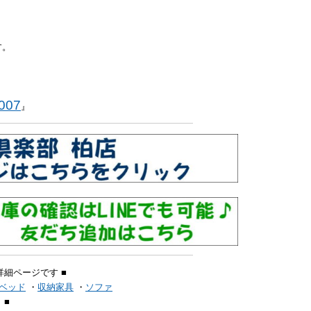
す。
007
』
詳細ページです ■
ベッド
・
収納家具
・
ソファ
 ■