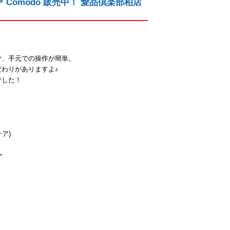
ァ Comodo 販売中！ 愛品倶楽部柏店
で、手元での操作が簡単。
わりがありますよ♪
でした！
チア)
ァ