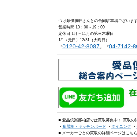
つけ麺優勝軒さんとの合同駐車場ございま
営業時間 10：00～19：00
定休日 1月～11月の第三木曜日
1/1（元日）12/31（大晦日）
0120-42-8087
04-7142-8
『
』 『
■ 愛品倶楽部柏店では買取募集中！ 買取の
・
食器棚・キッチンボード
・
ダイニング
・
■ メーカーごとの買取の詳細ページはこちら