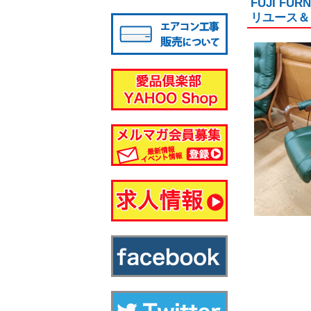
FUJI F
八千代店
リユース＆