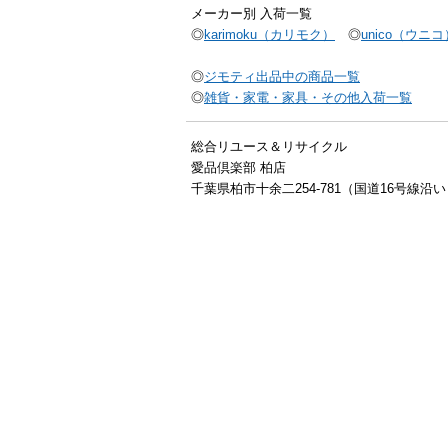
メーカー別 入荷一覧
◎
karimoku（カリモク）
◎
unico（ウニコ
◎
ジモティ出品中の商品一覧
◎
雑貨・家電・家具・その他入荷一覧
総合リユース＆リサイクル
愛品倶楽部 柏店
千葉県柏市十余二254-781（国道16号線沿