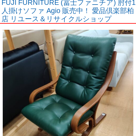
FUJI FURNITURE (冨士ファニチア) 肘付1
人掛けソファ Agio 販売中！ 愛品倶楽部柏
店 リユース＆リサイクルショップ