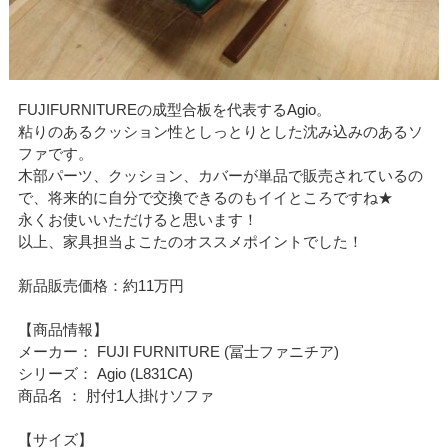
FUJIFURNITUREの成型合板を代表するAgio。
粘りのあるクッション性としっとりとした沈み込みのあるソ
ファです。
木部パーツ、クッション、カバーが単品で販売されているの
で、将来的に自分で交換できるのもイイところですね★
永くお使いいただけると思います！
以上、家具担当よこたのオススメポイントでした！
新品販売価格：約11万円
【商品情報】
メーカー： FUJI FURNITURE (冨士ファニチア)
シリーズ： Agio (L831CA)
商品名 ： 肘付1人掛けソファ
【サイズ】