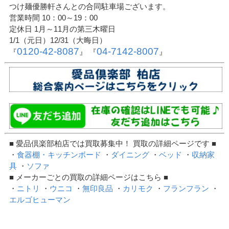
つけ麺優勝軒さんとの合同駐車場ございます。
営業時間 10：00～19：00
定休日 1月～11月の第三木曜日
1/1（元日）12/31（大晦日）
0120-42-8087
04-7142-8007
『
』 『
』
■ 愛品倶楽部柏店では買取募集中！ 買取の詳細ページです ■
・
食器棚・キッチンボード
・
ダイニング
・
ベッド
・
収納家
具
・
ソファ
■ メーカーごとの買取の詳細ページはこちら ■
・
ニトリ
・
ウニコ
・
無印良品
・
カリモク
・
フランフラン
・
エルゴヒューマン