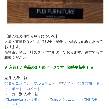
【購入後のお持ち帰りについて】
大型・重量物など、お持ち帰りが難しい場合は配送も承って
おります。
※柏市近隣は当社スタッフで配送しております。遠方でもご
相談ください。
★ 入荷した商品のまとめページです。随時更新中！ ★
家具 入荷一覧
◎
ダイニングテーブル＆チェア
◎
ソファ
◎
食器棚・キッ
チンボード
◎
ベッド
メーカー別 入荷一覧
◎
karimoku（カリモク）
◎
unico（ウニコ）
◎
NITORI
（ニトリ）