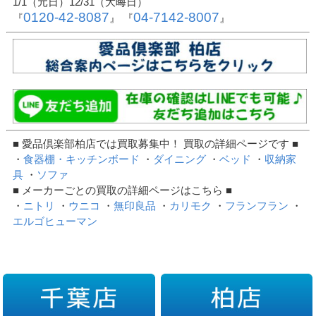
1/1（元日）12/31（大晦日）
0120-42-8087
04-7142-8007
『
』 『
』
■ 愛品倶楽部柏店では買取募集中！ 買取の詳細ページです ■
・
食器棚・キッチンボード
・
ダイニング
・
ベッド
・
収納家
具
・
ソファ
■ メーカーごとの買取の詳細ページはこちら ■
・
ニトリ
・
ウニコ
・
無印良品
・
カリモク
・
フランフラン
・
エルゴヒューマン