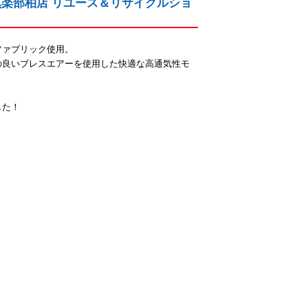
愛品倶楽部柏店 リユース＆リサイクルショ
ファブリック使用。
の良いブレスエアーを使用した快適な高通気性モ
した！