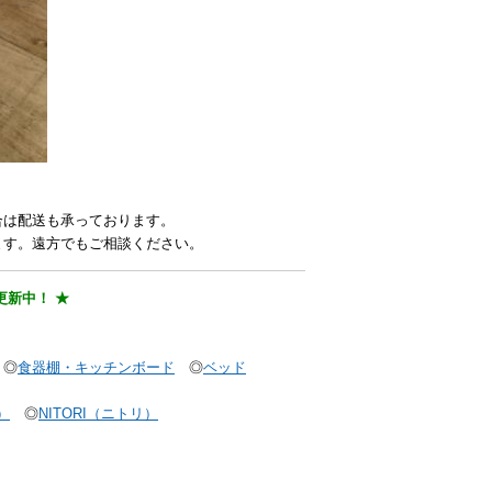
合は配送も承っております。
ます。遠方でもご相談ください。
更新中！ ★
◎
食器棚・キッチンボード
◎
ベッド
）
◎
NITORI（ニトリ）