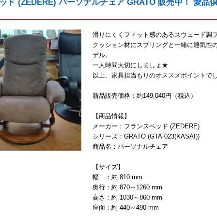
ド (ZEDERE) パーソナルチェア GRATO 販売中！ 
滑りにくくフィット感のあるスウェード調
クッション材にスプリングと一緒に通気性
デル。
一人時間大切にしましょ★
以上、家具担当もりのオススメポイントで
新品販売価格：約149,040円（税込）
【商品情報】
メーカー：フランスベッド (ZEDERE)
シリーズ：GRATO (GTA-023(KASAI))
商品名：パーソナルチェア
【サイズ】
幅 ：約 810 mm
奥行：約 870～1260 mm
高さ：約 1030～860 mm
座面：約 440～490 mm