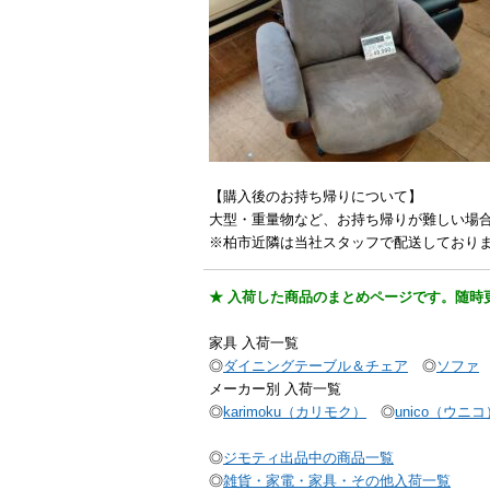
【購入後のお持ち帰りについて】
大型・重量物など、お持ち帰りが難しい場
※柏市近隣は当社スタッフで配送しており
★ 入荷した商品のまとめページです。随時
家具 入荷一覧
◎
ダイニングテーブル＆チェア
◎
ソファ
メーカー別 入荷一覧
◎
karimoku（カリモク）
◎
unico（ウニコ
◎
ジモティ出品中の商品一覧
◎
雑貨・家電・家具・その他入荷一覧