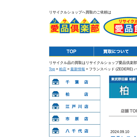
リサイクルショップへ買取のご依頼は
Top
Purchase
リサイクル品の買取はリサイクルショップ愛品倶楽部
Top
>
柏店
>
最新情報
> フランスベッド (ZEDERE
千葉店
柏店
江戸川店
店舗TOP
市原店
2024.09.10