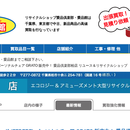
リサイクルショップ愛品倶楽部・愛品館は
千葉県、東京都で中古、新品商品の高値
買取を行なっています
PurchaseList
Shop
ConstructionRepair
・愛品館までご相談下さい。
) パーソナルチェア GRATO 販売中！ 愛品倶楽部柏店 リユース＆リサイクルショップ
店内の様子
最新情報
買取強化情報