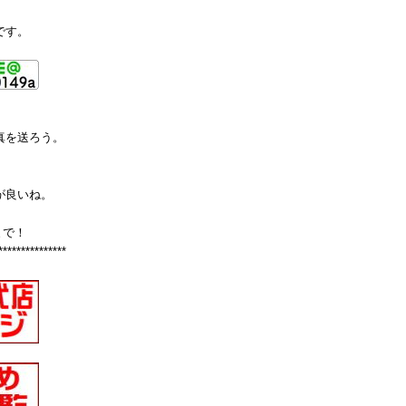
です。
真を送ろう。
が良いね。
まで！
***************