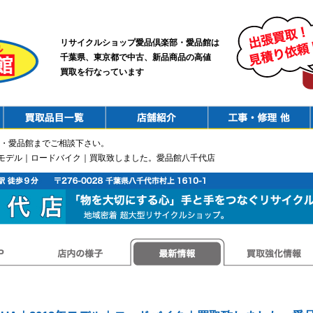
リサイクルショップ愛品倶楽部・愛品館は
千葉県、東京都で中古、新品商品の高値
買取を行なっています
PurchaseList
Shop
ConstructionRepair
・愛品館までご相談下さい。
013年モデル｜ロードバイク｜買取致しました。愛品館八千代店
店内の様子
最新情報
買取強化情報