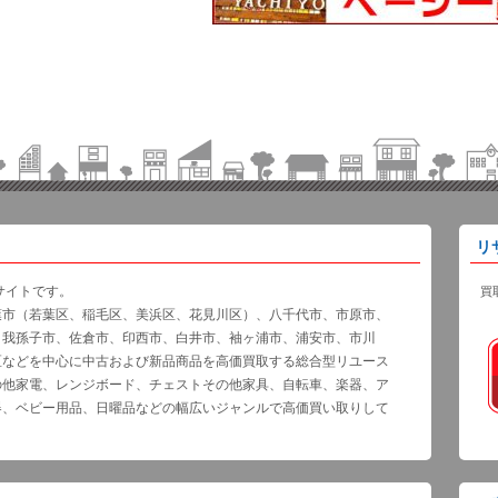
リ
サイトです。
買
葉市（若葉区、稲毛区、美浜区、花見川区）、八千代市、市原市、
、我孫子市、佐倉市、印西市、白井市、袖ヶ浦市、浦安市、市川
区などを中心に中古および新品商品を高価買取する総合型リユース
の他家電、レンジボード、チェストその他家具、自転車、楽器、ア
器、ベビー用品、日曜品などの幅広いジャンルで高価買い取りして