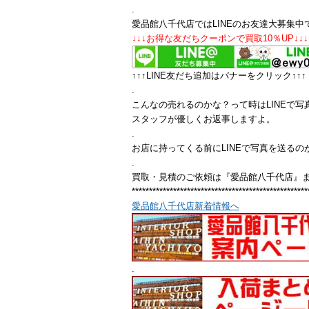
.
愛品館八千代店ではLINEのお友達大募集中
↓↓↓お得な友だちクーポンで買取10％UP↓↓↓
↑↑↑LINE友だち追加はバナーをクリック↑↑↑
.
こんなの売れるのかな？って時はLINEで写
スタッフが優しくお返事しますよ。
.
お店に持ってくる前にLINEで写真を送るの
.
買取・見積のご依頼は『愛品館八千代店』
***************************************************
愛品館八千代店新着情報へ
.