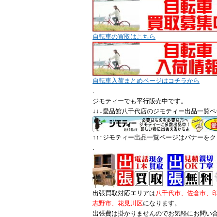
自転車の買取はこちら
自転車入荷まとめページはコチラから
.
ジモティーでも平行販売中です。
↓↓↓愛品館八千代店のジモティー出品一覧ペ
↑↑↑ジモティー出品一覧ページはバナーをクリ
.
出張買取対応エリアは
八千代市、佐倉市、
志野市、花見川区
になります。
出張費は掛かりませんのでお気軽にお問い