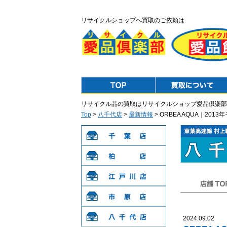
リサイクルショップへ買取のご依頼は
Top
Purchase
リサイクル品の買取はリサイクルショップ愛品倶楽部
Top
>
八千代店
>
最新情報
> ORBEA AQUA｜2
千葉店
柏店
江戸川店
店舗TOP
市原店
2024.09.02