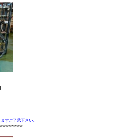
T】
りますご了承下さい。
***************