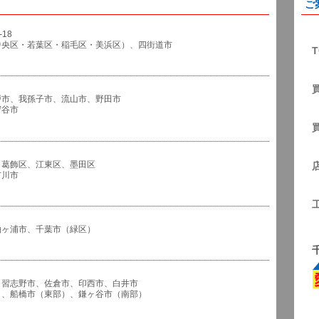
ご
18
中央区・若葉区・稲毛区・美浜区）、四街道市
T
戸市、我孫子市、流山市、野田市
谷市
、葛飾区、江東区、墨田区
川市
袖ヶ浦市、千葉市（緑区）
、習志野市、佐倉市、印西市、白井市
市（東部）、鎌ヶ谷市（南部）