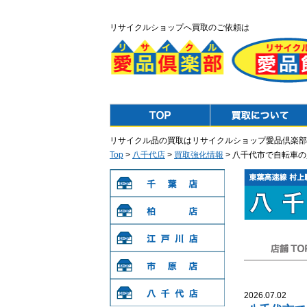
リサイクルショップへ買取のご依頼は
Top
Purchase
リサイクル品の買取はリサイクルショップ愛品倶楽部
Top
>
八千代店
>
買取強化情報
> 八千代市で自転車
千葉店
柏店
江戸川店
店舗TOP
市原店
2026.07.02