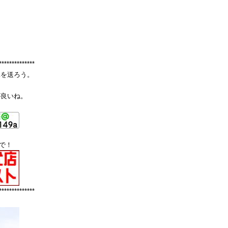
**************
真を送ろう。
が良いね。
で！
**************