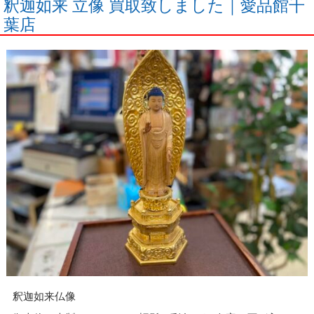
釈迦如来 立像 買取致しました｜愛品館千
葉店
釈迦如来仏像