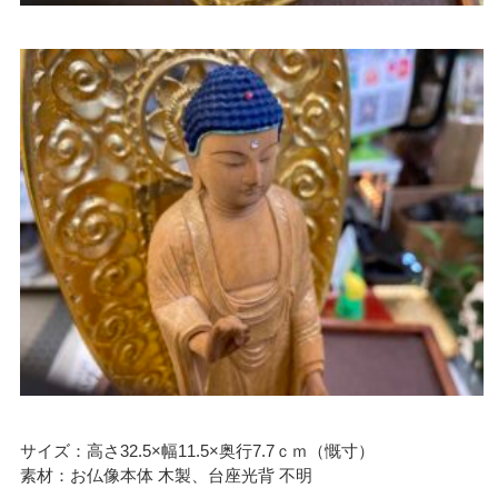
サイズ：高さ32.5×幅11.5×奥行7.7ｃｍ（慨寸）
素材：お仏像本体 木製、台座光背 不明