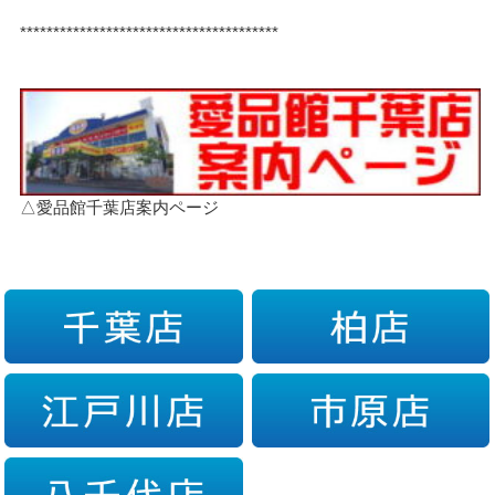
***************************************
△愛品館千葉店案内ページ