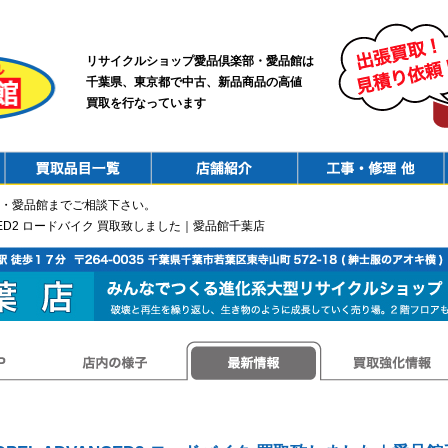
リサイクルショップ愛品倶楽部・愛品館は
千葉県、東京都で中古、新品商品の高値
買取を行なっています
PurchaseList
Shop
ConstructionRepair
・愛品館までご相談下さい。
VANCED2 ロードバイク 買取致しました｜愛品館千葉店
店内の様子
最新情報
買取強化情報