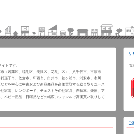
リ
サイトです。
買
葉市（若葉区、稲毛区、美浜区、花見川区）、八千代市、市原市、
、我孫子市、佐倉市、印西市、白井市、袖ヶ浦市、浦安市、市川
区などを中心に中古および新品商品を高価買取する総合型リユース
の他家電、レンジボード、チェストその他家具、自転車、楽器、ア
器、ベビー用品、日曜品などの幅広いジャンルで高価買い取りして
ご