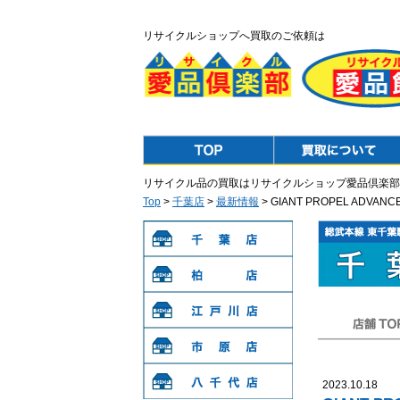
リサイクルショップへ買取のご依頼は
Top
Purchase
リサイクル品の買取はリサイクルショップ愛品倶楽部
Top
>
千葉店
>
最新情報
> GIANT PROPEL AD
千葉店
柏店
江戸川店
店舗TOP
市原店
2023.10.18