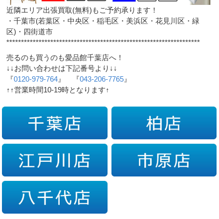
近隣エリア出張買取(無料)もご予約承ります！
・千葉市(若葉区・中央区・稲毛区・美浜区・花見川区・緑
区)・四街道市
******************************************************************
売るのも買うのも愛品館千葉店へ！
↓↓お問い合わせは下記番号より↓↓
『
0120-979-764
』 『
043-206-7765
』
↑↑営業時間10-19時となります↑