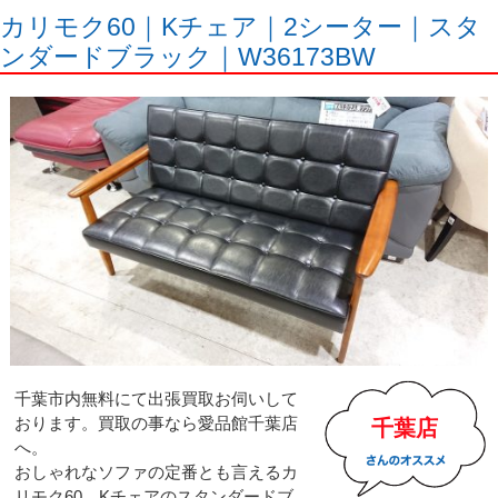
カリモク60｜Kチェア｜2シーター｜スタ
ンダードブラック｜W36173BW
千葉市内無料にて出張買取お伺いして
おります。買取の事なら愛品館千葉店
千葉店
へ。
おしゃれなソファの定番とも言えるカ
リモク60、Kチェアのスタンダードブ