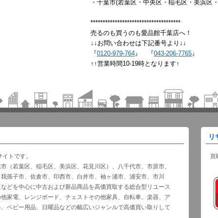
・千葉市(若葉区・中央区・稲毛区・美浜区・
*************************************
売るのも買うのも愛品館千葉店へ！
↓↓お問い合わせは下記番号より↓↓
『
0120-979-764
』 『
043-206-7765
』
↑↑営業時間10-19時となります↑
リ
サイトです。
買
葉市（若葉区、稲毛区、美浜区、花見川区）、八千代市、市原市、
、我孫子市、佐倉市、印西市、白井市、袖ヶ浦市、浦安市、市川
区などを中心に中古および新品商品を高価買取する総合型リユース
の他家電、レンジボード、チェストその他家具、自転車、楽器、ア
器、ベビー用品、日曜品などの幅広いジャンルで高価買い取りして