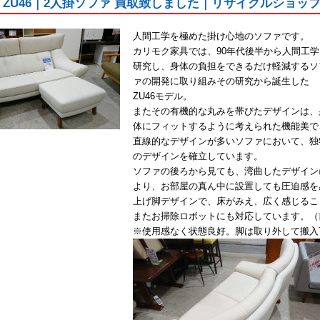
ku｜ZU46｜2人掛ソファ 買取致しました｜リサイクルショ
人間工学を極めた掛け心地のソファです。
カリモク家具では、90年代後半から人間工学
研究し、身体の負担をできるだけ軽減するソ
ァの開発に取り組みその研究から誕生した
ZU46モデル。
またその有機的な丸みを帯びたデザインは、
体にフィットするように考えられた機能美で
直線的なデザインが多いソファにおいて、独
のデザインを確立しています。
ソファの後ろから見ても、湾曲したデザイン
より、お部屋の真ん中に設置しても圧迫感を
上げ脚デザインで、床がみえ、広く感じるこ
またお掃除ロボットにも対応しています。（
※使用感なく状態良好。脚は取り外して搬入