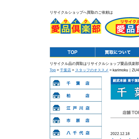
リサイクルショップへ買取のご依頼は
Top
Purchase
リサイクル品の買取はリサイクルショップ愛品倶楽部
Top
>
千葉店
>
スタッフのオススメ
> karimok
千葉店
柏店
江戸川店
店舗TOP
市原店
2022.12.18