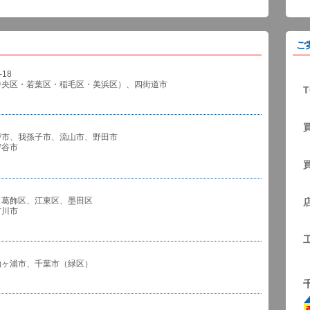
ご
18
中央区・若葉区・稲毛区・美浜区）、四街道市
T
戸市、我孫子市、流山市、野田市
谷市
、葛飾区、江東区、墨田区
川市
袖ヶ浦市、千葉市（緑区）