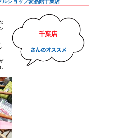
リサイクルショップ愛品館千葉店
な
ン
千葉店
、
ン
が
し