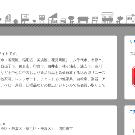
リ
サイトです。
買
葉市（若葉区、稲毛区、美浜区、花見川区）、八千代市、市原市、
、我孫子市、佐倉市、印西市、白井市、袖ヶ浦市、浦安市、市川
区などを中心に中古および新品商品を高価買取する総合型リユース
の他家電、レンジボード、チェストその他家具、自転車、楽器、ア
器、ベビー用品、日曜品などの幅広いジャンルで高価買い取りして
ご
18
中央区・若葉区・稲毛区・美浜区）、四街道市
T