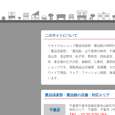
このサイトについて
リサイクルショップ愛品倶楽部・愛品館のWEB
「愛品倶楽部」「愛品館」は千葉県の柏市、千
流山市、習志野市、松戸市、野田市、四街道市
市、東京都の江戸川区、葛飾区、江東区、墨田
ショップです。買取商品は冷蔵庫、洗濯機、そ
ウトドア用品、ウェア、ファッション雑貨、食
います。
愛品倶楽部・愛品館の店舗・対応エリア
千葉県千葉市若葉区東寺山町572-
千葉店
対応エリア：千葉県…千葉市（
TEL：0120-979-764