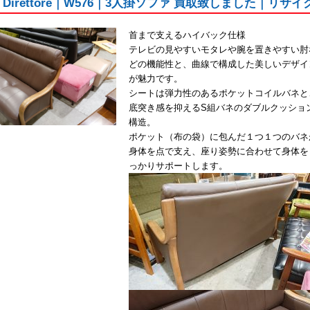
ku｜Direttore｜W576｜3人掛ソファ 買取致しました｜
首まで支えるハイバック仕様
テレビの見やすいモタレや腕を置きやすい肘
どの機能性と、曲線で構成した美しいデザイ
が魅力です。
シートは弾力性のあるポケットコイルバネと
底突き感を抑えるS組バネのダブルクッショ
構造。
ポケット（布の袋）に包んだ１つ１つのバネ
身体を点で支え、座り姿勢に合わせて身体を
っかりサポートします。