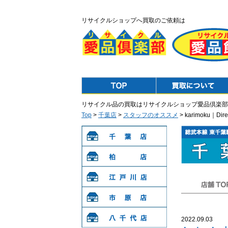
リサイクルショップへ買取のご依頼は
Top
Purchase
リサイクル品の買取はリサイクルショップ愛品倶楽部
Top
>
千葉店
>
スタッフのオススメ
> karimoku
千葉店
柏店
江戸川店
店舗TOP
市原店
2022.09.03