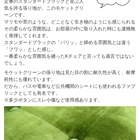
定番のスタンダードブラックと並ぶ人
気を誇る張り地が、このモケットグリ
ーンです。
マリモや苔のような、どことなく生き物のようにも感じられる
その柔らかな雰囲気は、お部屋の中に取り入れた時にも遺憾無
く発揮してくれます。
スタンダードブラックの「パリッ」と締める雰囲気とは違う
「フワッ」とした感じ。
一番柔らかな雰囲気を纏ったKチェアと言っても過言ではない
でしょう。
モケットグリーンの張り地は見た目の割に耐久性が高く、耐摩
耗性にも優れています。
だから、バスや電車など公共機関のシートにも使われるファブ
リックとしても有名です。
※多少ボタンにスレ小傷など使用感あります。