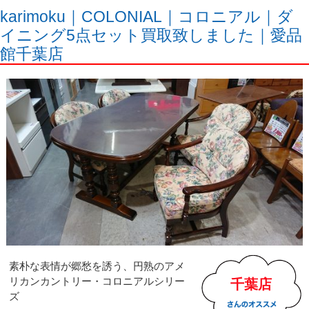
karimoku｜COLONIAL｜コロニアル｜ダ
イニング5点セット買取致しました｜愛品
館千葉店
素朴な表情が郷愁を誘う、円熟のアメ
リカンカントリー・コロニアルシリー
千葉店
ズ