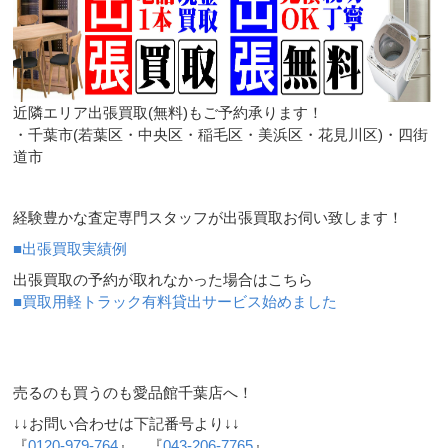
近隣エリア出張買取(無料)もご予約承ります！
・千葉市(若葉区・中央区・稲毛区・美浜区・花見川区)・四街
道市
経験豊かな査定専門スタッフが出張買取お伺い致します！
■出張買取実績例
出張買取の予約が取れなかった場合はこちら
■買取用軽トラック有料貸出サービス始めました
売るのも買うのも愛品館千葉店へ！
↓↓お問い合わせは下記番号より↓↓
『
0120-979-764
』 『
043-206-7765
』