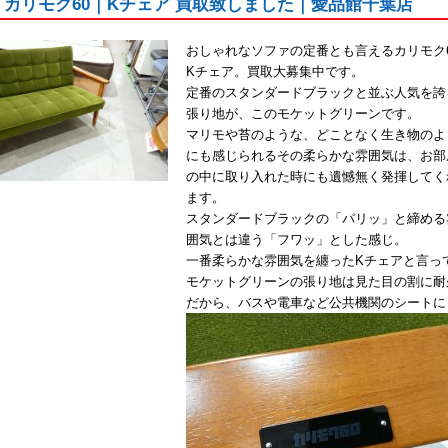
ku｜カリモク60｜Kチェア 買取致しました｜愛品館千葉店
おしゃれなソファの定番とも言えるカリモク6
Kチェア。買取大募集中です。
定番のスタンダードブラックと並ぶ人気を誇
張り地が、このモケットグリーンです。
マリモや苔のような、どことなく生き物のよ
にも感じられるその柔らかな雰囲気は、お部
の中に取り入れた時にも遺憾無く発揮してく
ます。
スタンダードブラックの「パリッ」と締める
囲気とは違う「フワッ」とした感じ。
一番柔らかな雰囲気を纏ったKチェアと言っ
モケットグリーンの張り地は見た目の割に耐
だから、バスや電車など公共機関のシートに