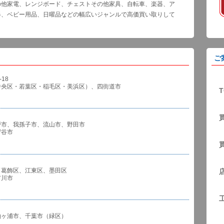
の他家電、レンジボード、チェストその他家具、自転車、楽器、ア
器、ベビー用品、日曜品などの幅広いジャンルで高価買い取りして
ご
18
中央区・若葉区・稲毛区・美浜区）、四街道市
T
戸市、我孫子市、流山市、野田市
谷市
、葛飾区、江東区、墨田区
川市
袖ヶ浦市、千葉市（緑区）