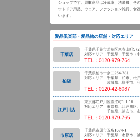
ショップです。買取商品は冷蔵庫、洗濯機、そ
ウトドア用品、ウェア、ファッション雑貨、食
います。
愛品倶楽部・愛品館の店舗・対応エリア
千葉県千葉市若葉区東寺山町572-
千葉店
対応エリア：千葉県…千葉市（
TEL：0120-979-764
千葉県柏市十余二254-781
対応エリア：千葉県…柏市、松
柏店
茨城県…取手市、守
TEL：0120-42-8087
東京都江戸川区春江町1-1-18
対応エリア：東京都…江戸川区
江戸川店
千葉県…浦安市、市
TEL：0120-979-765
千葉県市原市五所1674-1
市原店
対応エリア：千葉県…市原市、