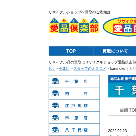
リサイクルショップへ買取のご依頼は
Top
Purchase
リサイクル品の買取はリサイクルショップ愛品倶楽部
Top
>
千葉店
>
スタッフのオススメ
> karimok
千葉店
柏店
江戸川店
店舗TOP
市原店
2022.02.23