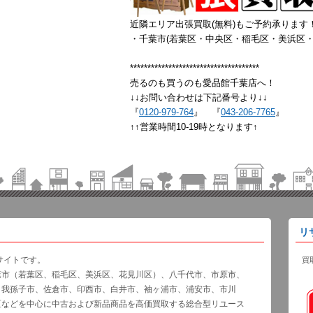
近隣エリア出張買取(無料)もご予約承ります
・千葉市(若葉区・中央区・稲毛区・美浜区・
*************************************
売るのも買うのも愛品館千葉店へ！
↓↓お問い合わせは下記番号より↓↓
『
0120-979-764
』 『
043-206-7765
』
↑↑営業時間10-19時となります↑
リ
サイトです。
買
葉市（若葉区、稲毛区、美浜区、花見川区）、八千代市、市原市、
、我孫子市、佐倉市、印西市、白井市、袖ヶ浦市、浦安市、市川
区などを中心に中古および新品商品を高価買取する総合型リユース