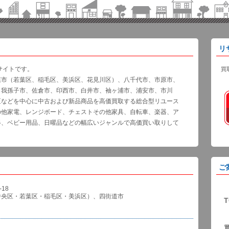
リ
サイトです。
買
葉市（若葉区、稲毛区、美浜区、花見川区）、八千代市、市原市、
、我孫子市、佐倉市、印西市、白井市、袖ヶ浦市、浦安市、市川
区などを中心に中古および新品商品を高価買取する総合型リユース
の他家電、レンジボード、チェストその他家具、自転車、楽器、ア
器、ベビー用品、日曜品などの幅広いジャンルで高価買い取りして
ご
18
中央区・若葉区・稲毛区・美浜区）、四街道市
T