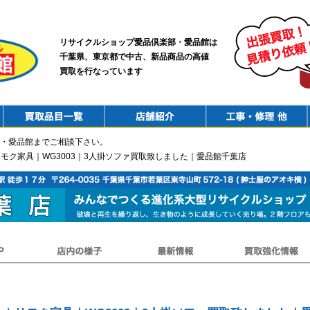
リサイクルショップ愛品倶楽部・愛品館は
千葉県、東京都で中古、新品商品の高値
買取を行なっています
PurchaseList
Shop
ConstructionRepair
・愛品館までご相談下さい。
u｜カリモク家具｜WG3003｜3人掛ソファ買取致しました｜愛品館千葉店
店内の様子
最新情報
買取強化情報