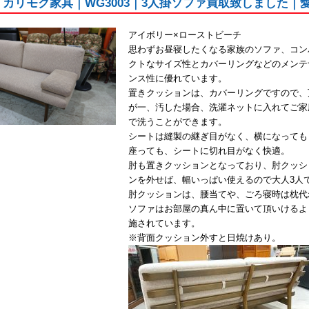
oku｜カリモク家具｜WG3003｜3人掛ソファ買取致しました
アイボリー×ローストビーチ
思わずお昼寝したくなる家族のソファ、コン
クトなサイズ性とカバーリングなどのメンテ
ンス性に優れています。
置きクッションは、カバーリングですので、
が一、汚した場合、洗濯ネットに入れてご家
で洗うことができます。
シートは縫製の継ぎ目がなく、横になっても
座っても、シートに切れ目がなく快適。
肘も置きクッションとなっており、肘クッシ
ンを外せば、幅いっぱい使えるので大人3人
肘クッションは、腰当てや、ごろ寝時は枕代
ソファはお部屋の真ん中に置いて頂いけるよ
施されています。
※背面クッション外すと日焼けあり。