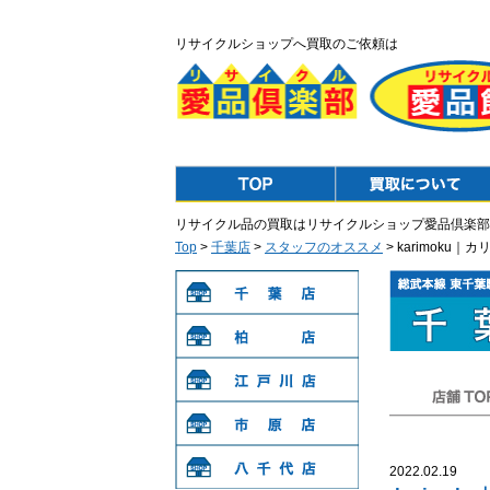
リサイクルショップへ買取のご依頼は
Top
Purchase
リサイクル品の買取はリサイクルショップ愛品倶楽部
Top
>
千葉店
>
スタッフのオススメ
> karimok
千葉店
柏店
江戸川店
店舗TOP
市原店
2022.02.19