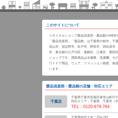
このサイトについて
リサイクルショップ愛品倶楽部・愛品館のWEB
「愛品倶楽部」「愛品館」は千葉県の柏市、千
流山市、習志野市、松戸市、野田市、四街道市
市、東京都の江戸川区、葛飾区、江東区、墨田
ショップです。買取商品は冷蔵庫、洗濯機、そ
ウトドア用品、ウェア、ファッション雑貨、食
います。
愛品倶楽部・愛品館の店舗・対応エリア
千葉県千葉市若葉区東寺山町572-
千葉店
対応エリア：千葉県…千葉市（
TEL：0120-979-764
千葉県柏市十余二254-781