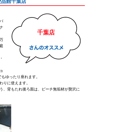
｜愛品館千葉店
パ
ナ
千葉店
万
庭
・
ョ
でもゆったり座れます。
わりに使えます。
う、背もたれ後ろ面は、ビーチ無垢材が贅沢に