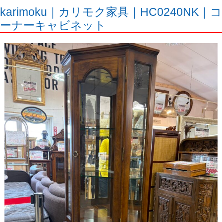
karimoku｜カリモク家具｜HC0240NK｜コ
ーナーキャビネット