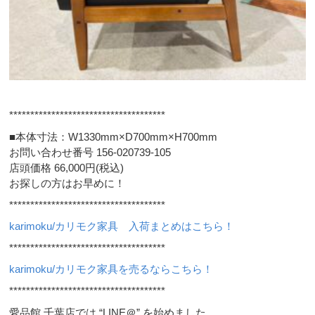
*************************************
■本体寸法：W1330mm×D700mm×H700mm
お問い合わせ番号 156-020739-105
店頭価格 66,000円(税込)
お探しの方はお早めに！
*************************************
karimoku/カリモク家具 入荷まとめはこちら！
*************************************
karimoku/カリモク家具を売るならこちら！
*************************************
愛品館 千葉店では “LINE＠” を始めました。