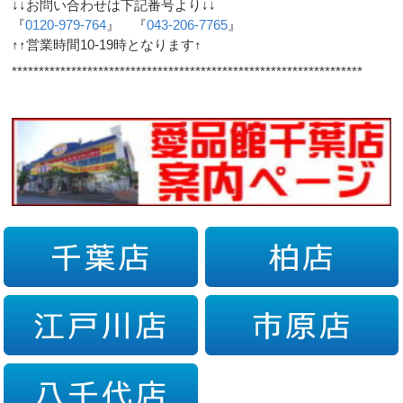
↓↓お問い合わせは下記番号より↓↓
『
0120-979-764
』 『
043-206-7765
』
↑↑営業時間10-19時となります↑
*****************************************************************