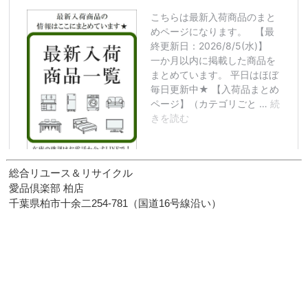
総合リユース＆リサイクル
愛品倶楽部 柏店
千葉県柏市十余二254-781（国道16号線沿い）