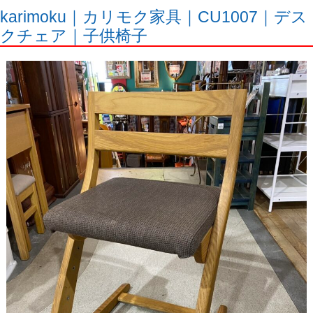
karimoku｜カリモク家具｜CU1007｜デス
クチェア｜子供椅子