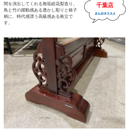
間を演出してくれる無垢総花梨造り。
千葉店
鳥と竹の躍動感ある透かし彫りと格子
柄に、時代感漂う高級感ある衝立で
す。