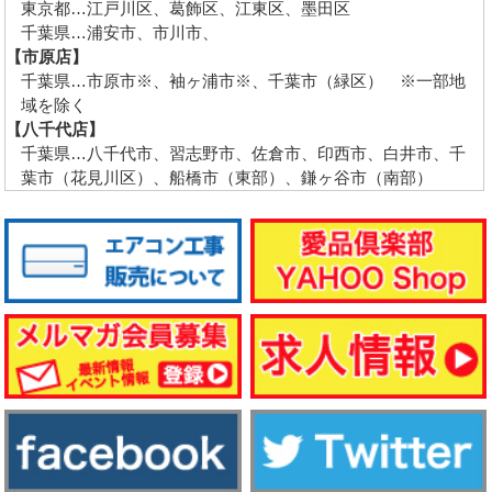
東京都…江戸川区、葛飾区、江東区、墨田区
千葉県…浦安市、市川市、
【市原店】
千葉県…市原市※、袖ヶ浦市※、千葉市（緑区） ※一部地
域を除く
【八千代店】
千葉県…八千代市、習志野市、佐倉市、印西市、白井市、千
葉市（花見川区）、船橋市（東部）、鎌ヶ谷市（南部）