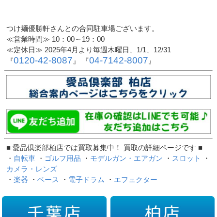
つけ麺優勝軒さんとの合同駐車場ございます。
≪営業時間≫ 10：00～19：00
≪定休日≫ 2025年4月より毎週木曜日、1/1、12/31
0120-42-8087
04-7142-8007
『
』 『
』
■ 愛品倶楽部柏店では買取募集中！ 買取の詳細ページです ■
・
自転車
・
ゴルフ用品
・
モデルガン・エアガン
・
スロット
・
カメラ・レンズ
・
楽器
・
ベース
・
電子ドラム
・
エフェクター