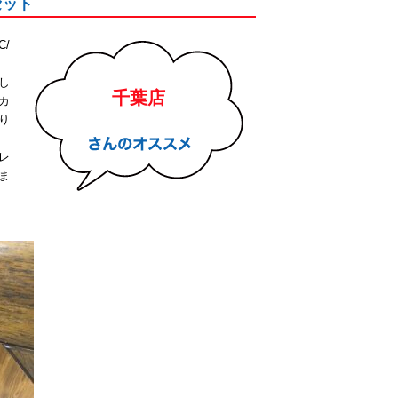
セット
/
し
千葉店
カ
り
レ
ま