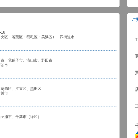
ご
18
中央区・若葉区・稲毛区・美浜区）、四街道市
T
戸市、我孫子市、流山市、野田市
谷市
、葛飾区、江東区、墨田区
川市
袖ヶ浦市、千葉市（緑区）