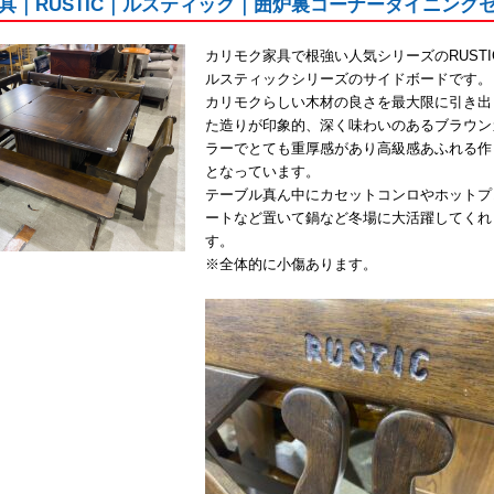
具｜RUSTIC｜ルスティック｜囲炉裏コーナーダイニング
カリモク家具で根強い人気シリーズのRUSTIC
ルスティックシリーズのサイドボードです。
カリモクらしい木材の良さを最大限に引き出
た造りが印象的、深く味わいのあるブラウン
ラーでとても重厚感があり高級感あふれる作
となっています。
テーブル真ん中にカセットコンロやホットプ
ートなど置いて鍋など冬場に大活躍してくれ
す。
※全体的に小傷あります。