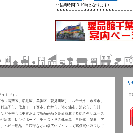
↑↑営業時間10-19時となります↑
****************************************************
リ
サイトです。
買
葉市（若葉区、稲毛区、美浜区、花見川区）、八千代市、市原市、
、我孫子市、佐倉市、印西市、白井市、袖ヶ浦市、浦安市、市川
区などを中心に中古および新品商品を高価買取する総合型リユース
の他家電、レンジボード、チェストその他家具、自転車、楽器、ア
器、ベビー用品、日曜品などの幅広いジャンルで高価買い取りして