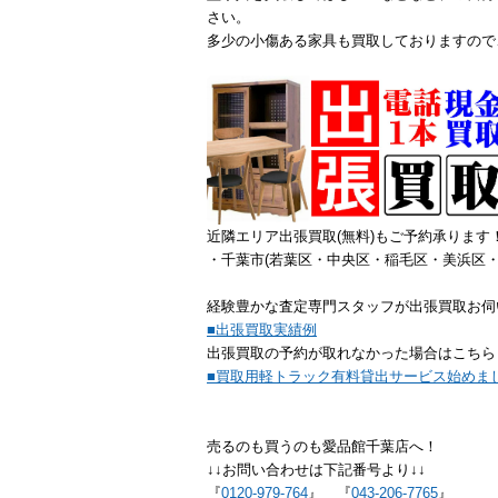
さい。
多少の小傷ある家具も買取しておりますので
近隣エリア出張買取(無料)もご予約承ります
・千葉市(若葉区・中央区・稲毛区・美浜区・
経験豊かな査定専門スタッフが出張買取お伺
■出張買取実績例
出張買取の予約が取れなかった場合はこちら
■買取用軽トラック有料貸出サービス始めま
売るのも買うのも愛品館千葉店へ！
↓↓お問い合わせは下記番号より↓↓
『
0120-979-764
』 『
043-206-7765
』