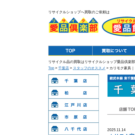
リサイクルショップへ買取のご依頼は
Top
Purchase
リサイクル品の買取はリサイクルショップ愛品倶楽部
Top
>
千葉店
>
スタッフのオススメ
> カリモク家具
千葉店
柏店
江戸川店
店舗TOP
市原店
2025.11.14