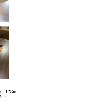
m×H730mm
0mm