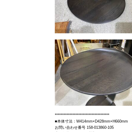
*************************************
■本体寸法：W414mm×D428mm×H660mm
お問い合わせ番号 158-013860-105