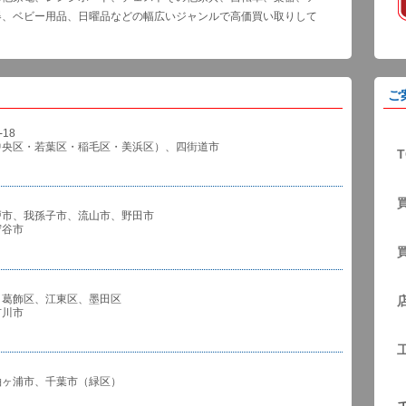
器、ベビー用品、日曜品などの幅広いジャンルで高価買い取りして
ご
18
中央区・若葉区・稲毛区・美浜区）、四街道市
T
戸市、我孫子市、流山市、野田市
谷市
、葛飾区、江東区、墨田区
川市
袖ヶ浦市、千葉市（緑区）