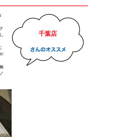
ロ
ナ
千葉店
し
に
や
施
ノ