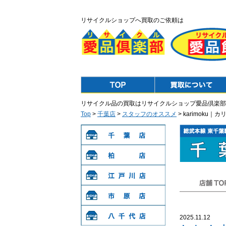
リサイクルショップへ買取のご依頼は
Top
Purchase
リサイクル品の買取はリサイクルショップ愛品倶楽部
Top
>
千葉店
>
スタッフのオススメ
> karimoku
千葉店
柏店
江戸川店
店舗TOP
市原店
2025.11.12