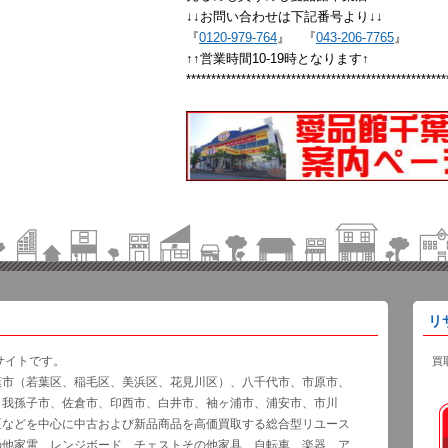
↓↓お問い合わせは下記番号より↓↓
『
0120-979-764
』 『
043-206-7765
』
↑↑営業時間10-19時となります↑
****************************************************
リ
サイトです。
買
葉市（若葉区、稲毛区、美浜区、花見川区）、八千代市、市原市、
、我孫子市、佐倉市、印西市、白井市、袖ヶ浦市、浦安市、市川
区などを中心に中古および新品商品を高価買取する総合型リユース
の他家電、レンジボード、チェストその他家具、自転車、楽器、ア