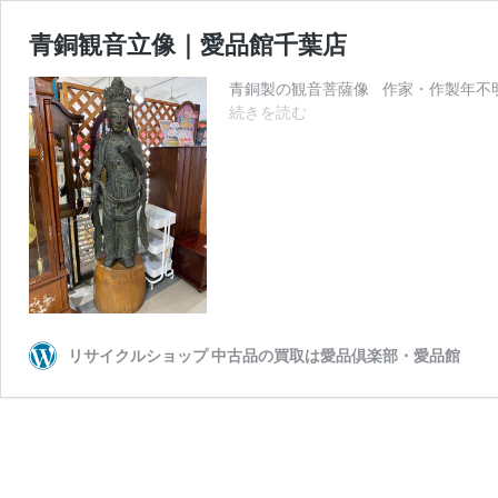
青銅観音立像｜愛品館千葉店
青銅製の観音菩薩像 作家・作製年不
青
続きを読む
銅
観
音
立
像
｜
愛
品
館
千
リサイクルショップ 中古品の買取は愛品倶楽部・愛品館
葉
店