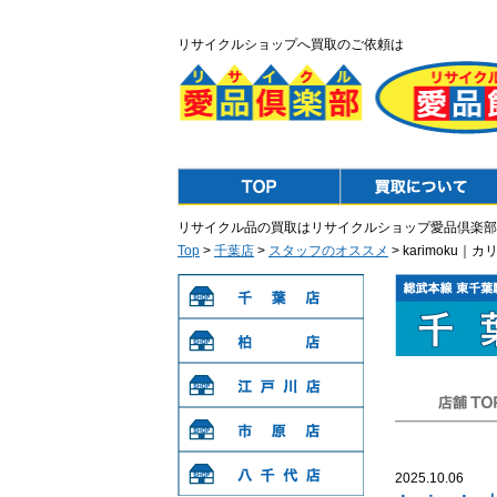
リサイクルショップへ買取のご依頼は
Top
Purchase
リサイクル品の買取はリサイクルショップ愛品倶楽部
Top
>
千葉店
>
スタッフのオススメ
> karimoku
千葉店
柏店
江戸川店
店舗TOP
市原店
2025.10.06