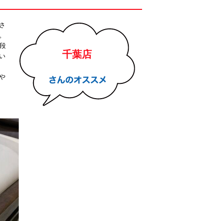
さ
。
段
千葉店
い
や