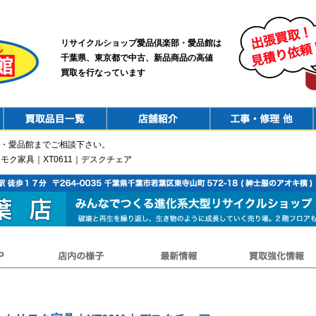
リサイクルショップ愛品倶楽部・愛品館は
千葉県、東京都で中古、新品商品の高値
買取を行なっています
PurchaseList
Shop
ConstructionRepair
・愛品館までご相談下さい。
｜カリモク家具｜XT0611｜デスクチェア
店内の様子
最新情報
買取強化情報