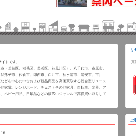
リ
サイトです。
買
葉市（若葉区、稲毛区、美浜区、花見川区）、八千代市、市原市、
、我孫子市、佐倉市、印西市、白井市、袖ヶ浦市、浦安市、市川
区などを中心に中古および新品商品を高価買取する総合型リユース
の他家電、レンジボード、チェストその他家具、自転車、楽器、ア
器、ベビー用品、日曜品などの幅広いジャンルで高価買い取りして
ご
18