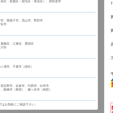
中央区・若葉区・稲毛区・美浜区）、四街道市
T
戸市、我孫子市、流山市、野田市
谷市
、葛飾区、江東区、墨田区
川市
袖ヶ浦市、千葉市（緑区）
、習志野市、佐倉市、印西市、白井市
市（東部）、鎌ヶ谷市（南部）
ずはお気軽にご相談下さい。