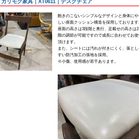
ku｜カリモク家具｜XT0611｜デスクチェア
飽きのこないシンプルなデザインと身体にや
しい座面クッション構造を採用しております
座面の高さは3段階と奥行、足載せの高さは2
階の調節が可能ですので成長に合わせてお使
頂けます。
また、シートには汚れが付きにくく、落とし
すい防汚加工の張地を採用。
※小傷、使用感が若干あります。