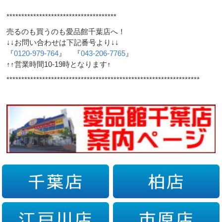
*************************************
売るのも買うのも愛品館千葉店へ！
↓↓お問い合わせは下記番号より↓↓
『
0120-979-764
』 『
043-206-7765
』
↑↑営業時間10-19時となります↑
*****************************************************************