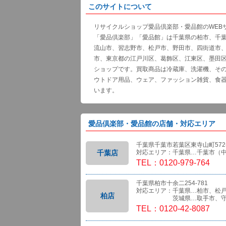
このサイトについて
リサイクルショップ愛品倶楽部・愛品館のWEB
「愛品倶楽部」「愛品館」は千葉県の柏市、千
流山市、習志野市、松戸市、野田市、四街道市
市、東京都の江戸川区、葛飾区、江東区、墨田
ショップです。買取商品は冷蔵庫、洗濯機、そ
ウトドア用品、ウェア、ファッション雑貨、食
います。
愛品倶楽部・愛品館の店舗・対応エリア
千葉県千葉市若葉区東寺山町572-
千葉店
対応エリア：千葉県…千葉市（
TEL：0120-979-764
千葉県柏市十余二254-781
対応エリア：千葉県…柏市、松
柏店
茨城県…取手市、守
TEL：0120-42-8087