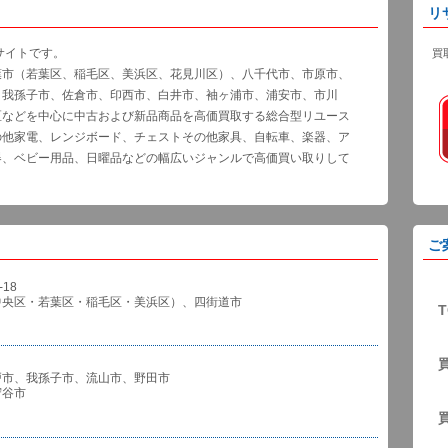
リ
サイトです。
買
葉市（若葉区、稲毛区、美浜区、花見川区）、八千代市、市原市、
、我孫子市、佐倉市、印西市、白井市、袖ヶ浦市、浦安市、市川
区などを中心に中古および新品商品を高価買取する総合型リユース
の他家電、レンジボード、チェストその他家具、自転車、楽器、ア
器、ベビー用品、日曜品などの幅広いジャンルで高価買い取りして
ご
18
中央区・若葉区・稲毛区・美浜区）、四街道市
T
戸市、我孫子市、流山市、野田市
谷市