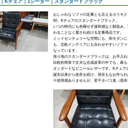
0｜Kチェア｜1シーター｜スタンダードブラック
おしゃれなソファの定番とも言えるカリモク
60、Kチェアのスタンダードブラック。
いつの時代にも色褪せず違和感なく馴染み、
わることなく愛され続ける定番商品です。
ミッドセンチュリーな空間にも、和モダンに
も、北欧インテリアにも合わせやすいソファ
なっています。
張り地のスタンダードブラックは、お手入れ
比較的簡単で丈夫な合成皮革の中でも、最も
タンダードなビニールレザーです。Kチェア
誕生以来から改良を続け、現在もなお作られ
※使用感ありませんが、若干タバコ臭（底布