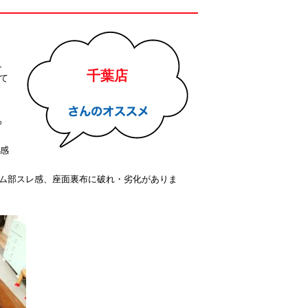
、
千葉店
て
っ
ロ感
ム部スレ感、座面裏布に破れ・劣化がありま