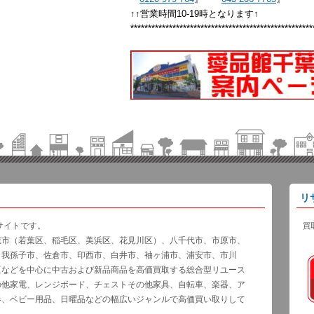
↑↑営業時間10-19時となります↑
****************************************************
リ
サイトです。
買
葉市（若葉区、稲毛区、美浜区、花見川区）、八千代市、市原市、
、我孫子市、佐倉市、印西市、白井市、袖ヶ浦市、浦安市、市川
区などを中心に中古および新品商品を高価買取する総合型リユース
の他家電、レンジボード、チェストその他家具、自転車、楽器、ア
器、ベビー用品、日曜品などの幅広いジャンルで高価買い取りして