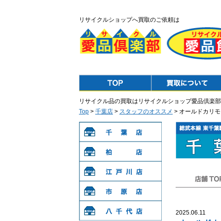
リサイクルショップへ買取のご依頼は
Top
Purchase
リサイクル品の買取はリサイクルショップ愛品倶楽部
Top
>
千葉店
>
スタッフのオススメ
> オールドカリ
千葉店
柏店
江戸川店
店舗TOP
市原店
2025.06.11