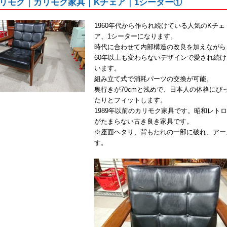
リモク｜カリモク家具｜Kチェア｜1シーター①
1960年代から作られ続けている人気のKチェ
ア、1シーターになります。
時代に合わせて内部構造の改良を加えながら
60年以上も変わらないデザインで愛され続け
います。
組み立て式で消耗パーツの交換が可能。
奥行きが70cmと浅めで、日本人の体格にぴ
たりとフィットします。
1989年以前のカリモク家具です。昭和レト
がたまらない古き良き家具です。
※座面ヘタリ、背もたれの一部に破れ、アー
す。