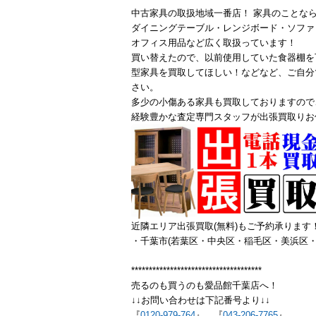
中古家具の取扱地域一番店！ 家具のことな
ダイニングテーブル・レンジボード・ソファ
オフィス用品など広く取扱っています！
買い替えたので、以前使用していた食器棚を
型家具を買取してほしい！などなど、ご自分
さい。
多少の小傷ある家具も買取しておりますので
経験豊かな査定専門スタッフが出張買取りお
近隣エリア出張買取(無料)もご予約承ります
・千葉市(若葉区・中央区・稲毛区・美浜区・
*************************************
売るのも買うのも愛品館千葉店へ！
↓↓お問い合わせは下記番号より↓↓
『
0120-979-764
』 『
043-206-7765
』