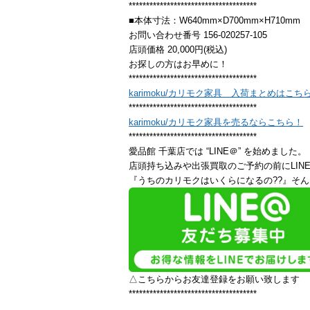
*************************************
■本体寸法：W640mm×D700mm×H710mm
お問い合わせ番号 156-020257-105
店頭価格 20,000円(税込)
お探しの方はお早めに！
*************************************
karimoku/カリモク家具 入荷まとめはこち
*************************************
karimoku/カリモク家具を売るならこちら！
*************************************
愛品館 千葉店では “LINE＠” を始めました。
店頭持ち込みや出張買取のご予約の前にLIN
『うちのカリモクはいくらになるの??』そん
△こちらからお友達登録をお願い致します
*************************************