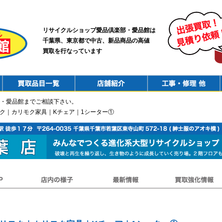
リサイクルショップ愛品倶楽部・愛品館は
千葉県、東京都で中古、新品商品の高値
買取を行なっています
PurchaseList
Shop
ConstructionRepair
・愛品館までご相談下さい。
モク｜カリモク家具｜Kチェア｜1シーター①
店内の様子
最新情報
買取強化情報