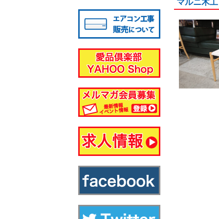
マルニ木工｜
八千代店