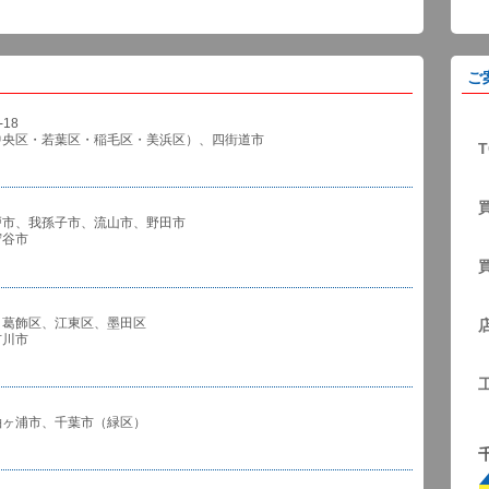
ご
18
中央区・若葉区・稲毛区・美浜区）、四街道市
T
戸市、我孫子市、流山市、野田市
谷市
、葛飾区、江東区、墨田区
川市
袖ヶ浦市、千葉市（緑区）