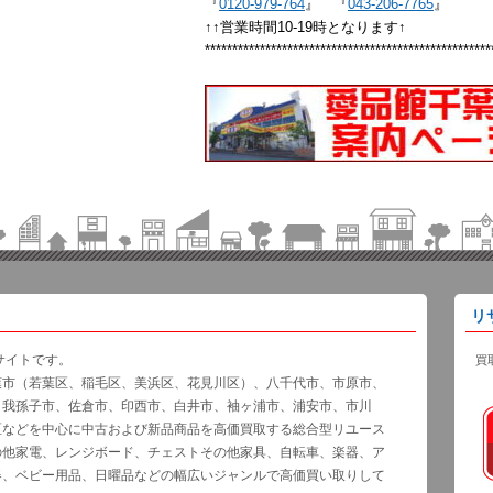
『
0120-979-764
』 『
043-206-7765
』
↑↑営業時間10-19時となります↑
****************************************************
リ
サイトです。
買
葉市（若葉区、稲毛区、美浜区、花見川区）、八千代市、市原市、
、我孫子市、佐倉市、印西市、白井市、袖ヶ浦市、浦安市、市川
区などを中心に中古および新品商品を高価買取する総合型リユース
の他家電、レンジボード、チェストその他家具、自転車、楽器、ア
器、ベビー用品、日曜品などの幅広いジャンルで高価買い取りして