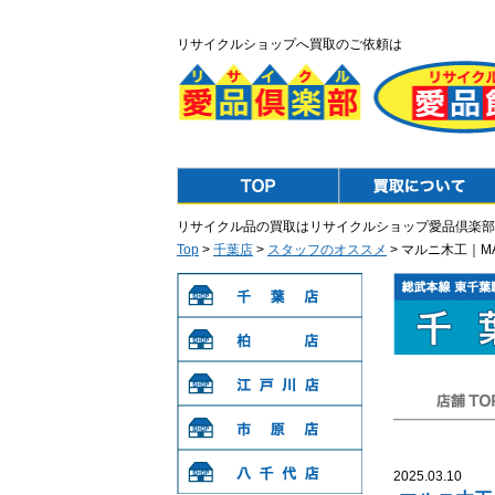
リサイクルショップへ買取のご依頼は
Top
Purchase
リサイクル品の買取はリサイクルショップ愛品倶楽部
Top
>
千葉店
>
スタッフのオススメ
> マルニ木工｜MA
千葉店
柏店
江戸川店
店舗TOP
市原店
2025.03.10