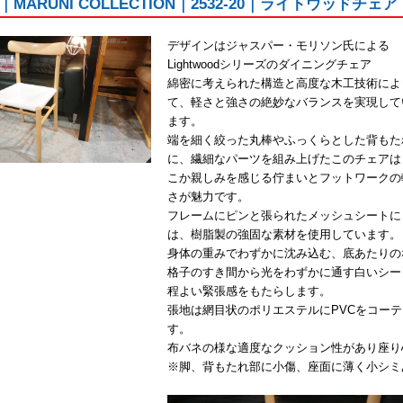
MARUNI COLLECTION｜2532-20｜ライトウッドチ
デザインはジャスパー・モリソン氏による
Lightwoodシリーズのダイニングチェア
綿密に考えられた構造と高度な木工技術によ
て、軽さと強さの絶妙なバランスを実現して
ます。
端を細く絞った丸棒やふっくらとした背もた
に、繊細なパーツを組み上げたこのチェアは
こか親しみを感じる佇まいとフットワークの
さが魅力です。
フレームにピンと張られたメッシュシートに
は、樹脂製の強固な素材を使用しています。
身体の重みでわずかに沈み込む、底あたりの
格子のすき間から光をわずかに通す白いシー
程よい緊張感をもたらします。
張地は網目状のポリエステルにPVCをコー
す。
布バネの様な適度なクッション性があり座り
※脚、背もたれ部に小傷、座面に薄く小シミ