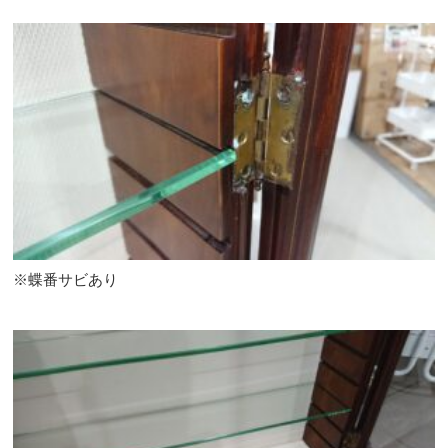
※蝶番サビあり