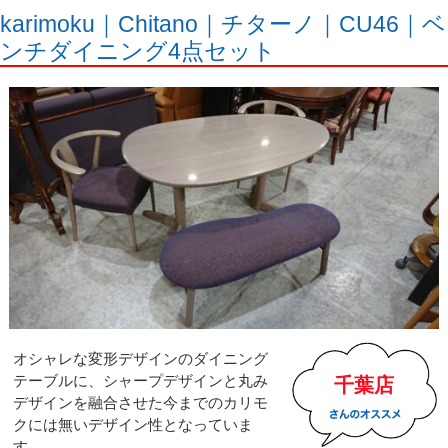
karimoku｜Chitano｜チターノ｜CU46｜ベ
ンチダイニング4点セット
オシャレな変形デザインのダイニング
テーブルに、シャープデザインと丸み
千葉店
デザインを融合させた今までのカリモ
クには無いデザイン性となっていま
す。