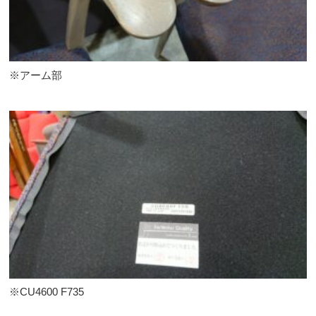
※アーム部
※CU4600 F735