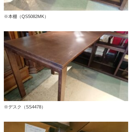
※本棚（QS5082MK）
※デスク（SS4478）