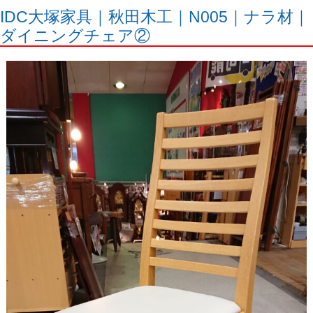
IDC大塚家具｜秋田木工｜N005｜ナラ材｜
ダイニングチェア②