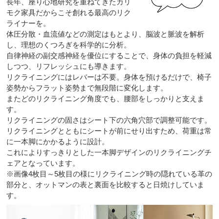
長年、座り心地研究を重ねてきたカリ
モク家具だからこそ創れる最高のリク
ライナーを。
体圧分散・血流値などの測定はもとより、脳波と脈波を解析
し、理想のくつろぎを科学的に分析。
自律神経の副交感神経を優位にすることで、身体の負担を軽減
しつつ、リフレッシュにも導きます。
リクライニングにはレバーは不要。身体を預けるだけで、椅子
姿勢からフラット姿勢まで無段階に変化します。
またどのリクライニング角度でも、腰部をしっかりと支えま
す。
リクライニングの固さはシート下の六角穴部で調整可能です。
リクライニングとともにシートが前にせり出すため、荷重は常
に一本脚にかかるように設計。
これによりすっきりとした一本脚デザインのリクライニングチ
ェアとなっています。
※画像4枚目～5枚目の様にリクライニング時の隠れている革の
部分と、オットマンの表と裏面を比較すると日焼けしていま
す。