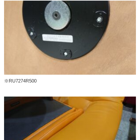
※RU7274R500