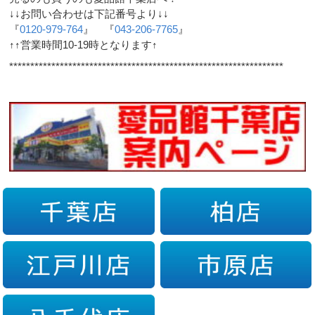
↓↓お問い合わせは下記番号より↓↓
『
0120-979-764
』 『
043-206-7765
』
↑↑営業時間10-19時となります↑
*****************************************************************