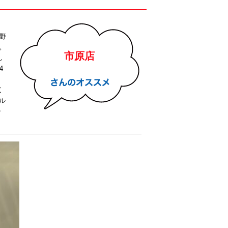
量野
。
市原店
し
4
く
ル
シ