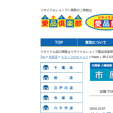
リサイクルショップへ買取のご依頼は
Top
Purchase
リサイクル品の買取はリサイクルショップ愛品倶楽部
Top
>
市原店
>
スタッフのオススメ
> Haier｜JR-
千葉店
柏店
江戸川店
店舗TOP
市原店
2024.10.07