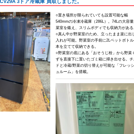
JR-CV29A 3ドア冷蔵庫 買取しました。
○置き場所が限られていても設置可能な幅
540mmの冷凍冷蔵庫（286L）。74Lの大容
菜室を備え、スリムボディでも収納力がある
○真ん中が野菜室のため、立ったまま楽に出
入れが可能。野菜室の手前に2Lペットボトル
本を立てて収納できる。
○野菜室の底にある「おそうじ栓」から野菜
ずを直接下に置いたゴミ箱に掃き出せる。チ
ドと冷蔵/野菜の切り替えが可能な「フレッ
ュルーム」を搭載。