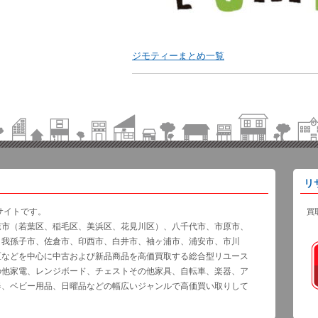
ジモティーまとめ一覧
リ
サイトです。
買
葉市（若葉区、稲毛区、美浜区、花見川区）、八千代市、市原市、
、我孫子市、佐倉市、印西市、白井市、袖ヶ浦市、浦安市、市川
区などを中心に中古および新品商品を高価買取する総合型リユース
の他家電、レンジボード、チェストその他家具、自転車、楽器、ア
器、ベビー用品、日曜品などの幅広いジャンルで高価買い取りして