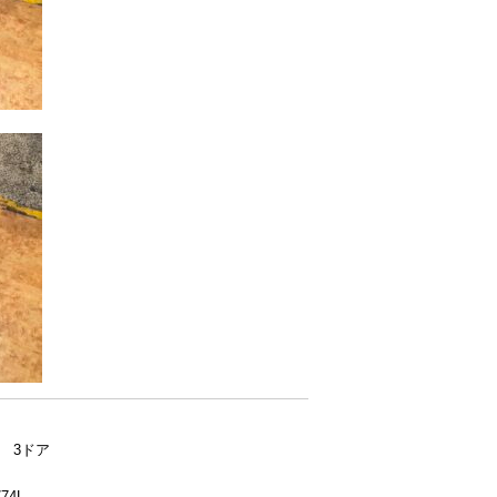
A 3ドア
74L