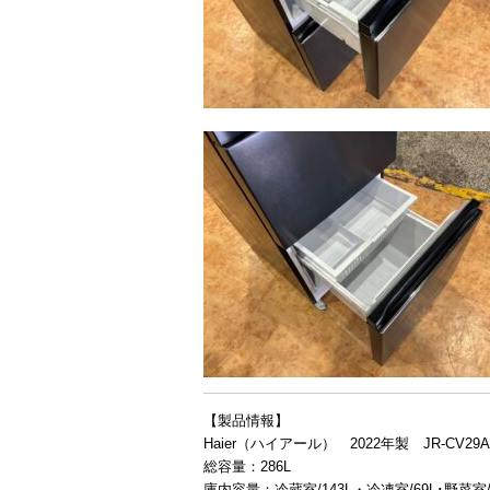
【製品情報】
Haier（ハイアール） 2022年製 JR-CV29
総容量：286L
庫内容量：冷蔵室/143L・冷凍室/69L･野菜室/