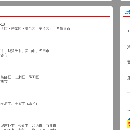
ご
18
中央区・若葉区・稲毛区・美浜区）、四街道市
T
戸市、我孫子市、流山市、野田市
谷市
、葛飾区、江東区、墨田区
川市
袖ヶ浦市、千葉市（緑区）
、習志野市、佐倉市、印西市、白井市