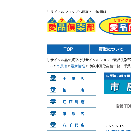
リサイクルショップへ買取のご依頼は
Top
Purchase
リサイクル品の買取はリサイクルショップ愛品倶楽部
Top
>
市原店
>
最新情報
> 冷蔵庫買取実績一覧｜千
千葉店
柏店
江戸川店
店舗TOP
市原店
2026.02.15