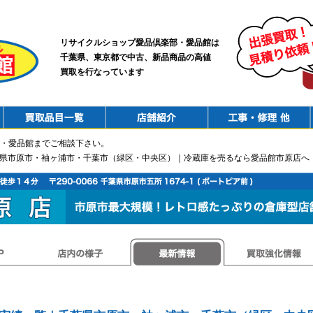
リサイクルショップ愛品倶楽部・愛品館は
千葉県、東京都で中古、新品商品の高値
買取を行なっています
PurchaseList
Shop
ConstructionRepair
・愛品館までご相談下さい。
葉県市原市・袖ヶ浦市・千葉市（緑区・中央区）｜冷蔵庫を売るなら愛品館市原店へ
店内の様子
最新情報
買取強化情報