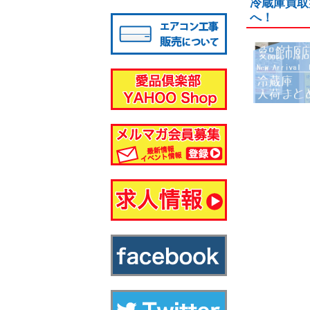
冷蔵庫買取
八千代店
へ！