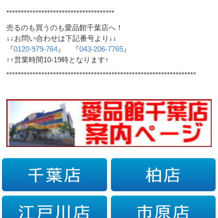
*************************************
売るのも買うのも愛品館千葉店へ！
↓↓お問い合わせは下記番号より↓↓
『
0120-979-764
』 『
043-206-7765
』
↑↑営業時間10-19時となります↑
*****************************************************************