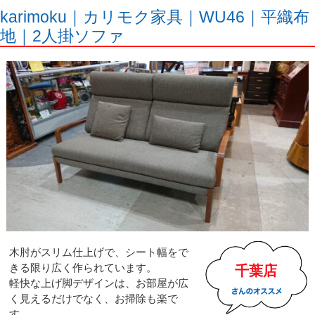
karimoku｜カリモク家具｜WU46｜平織布
地｜2人掛ソファ
木肘がスリム仕上げで、シート幅をで
きる限り広く作られています。
千葉店
軽快な上げ脚デザインは、お部屋が広
く見えるだけでなく、お掃除も楽で
す。