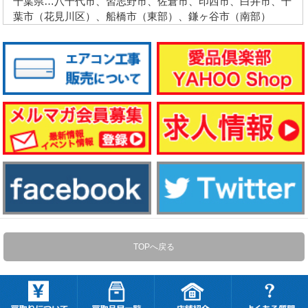
千葉県…八千代市、習志野市、佐倉市、印西市、白井市、千
葉市（花見川区）、船橋市（東部）、鎌ヶ谷市（南部）
TOPへ戻る