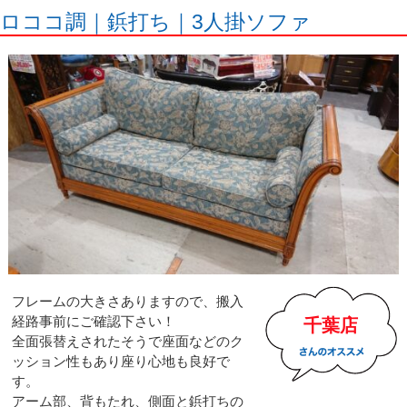
ロココ調｜鋲打ち｜3人掛ソファ
フレームの大きさありますので、搬入
経路事前にご確認下さい！
千葉店
全面張替えされたそうで座面などのク
ッション性もあり座り心地も良好で
す。
アーム部、背もたれ、側面と鋲打ちの