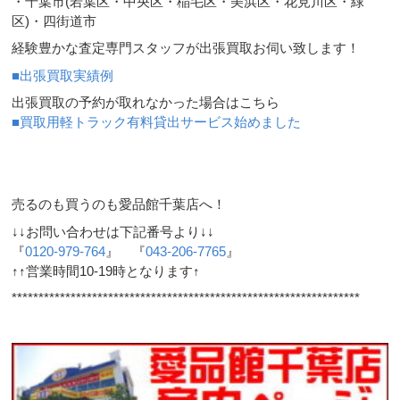
・千葉市(若葉区・中央区・稲毛区・美浜区・花見川区・緑
区)・四街道市
経験豊かな査定専門スタッフが出張買取お伺い致します！
■出張買取実績例
出張買取の予約が取れなかった場合はこちら
■買取用軽トラック有料貸出サービス始めました
売るのも買うのも愛品館千葉店へ！
↓↓お問い合わせは下記番号より↓↓
『
0120-979-764
』 『
043-206-7765
』
↑↑営業時間10-19時となります↑
*****************************************************************