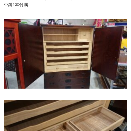
※鍵1本付属