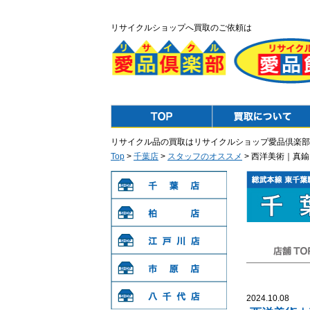
リサイクルショップへ買取のご依頼は
Top
Purchase
リサイクル品の買取はリサイクルショップ愛品倶楽部
Top
>
千葉店
>
スタッフのオススメ
> 西洋美術｜真
千葉店
柏店
江戸川店
店舗TOP
市原店
2024.10.08