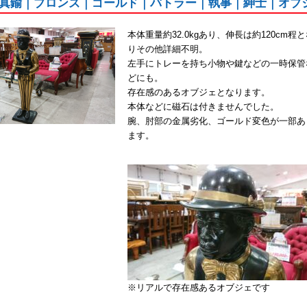
真鍮｜ブロンズ｜ゴールド｜バトラー｜執事｜紳士｜オブ
本体重量約32.0kgあり、伸長は約120cm程
りその他詳細不明。
左手にトレーを持ち小物や鍵などの一時保管
どにも。
存在感のあるオブジェとなります。
本体などに磁石は付きませんでした。
腕、肘部の金属劣化、ゴールド変色が一部あ
ます。
※リアルで存在感あるオブジェです