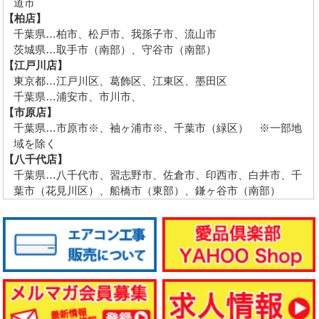
道市
【柏店】
千葉県…柏市、松戸市、我孫子市、流山市
茨城県…取手市（南部）、守谷市（南部）
【江戸川店】
東京都…江戸川区、葛飾区、江東区、墨田区
千葉県…浦安市、市川市、
【市原店】
千葉県…市原市※、袖ヶ浦市※、千葉市（緑区） ※一部地
域を除く
【八千代店】
千葉県…八千代市、習志野市、佐倉市、印西市、白井市、千
葉市（花見川区）、船橋市（東部）、鎌ヶ谷市（南部）