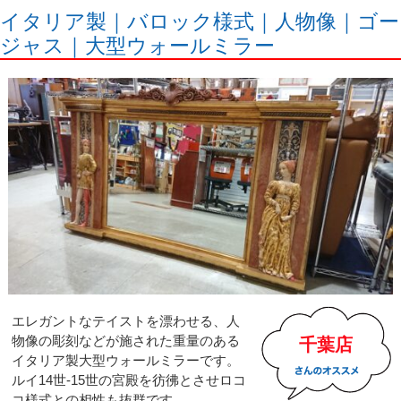
イタリア製｜バロック様式｜人物像｜ゴー
ジャス｜大型ウォールミラー
エレガントなテイストを漂わせる、人
物像の彫刻などが施された重量のある
千葉店
イタリア製大型ウォールミラーです。
ルイ14世-15世の宮殿を彷彿とさせロコ
コ様式との相性も抜群です。