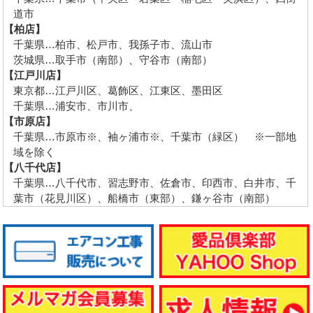
道市
【柏店】
千葉県…柏市、松戸市、我孫子市、流山市
茨城県…取手市（南部）、守谷市（南部）
【江戸川店】
東京都…江戸川区、葛飾区、江東区、墨田区
千葉県…浦安市、市川市、
【市原店】
千葉県…市原市※、袖ヶ浦市※、千葉市（緑区） ※一部地
域を除く
【八千代店】
千葉県…八千代市、習志野市、佐倉市、印西市、白井市、千
葉市（花見川区）、船橋市（東部）、鎌ヶ谷市（南部）