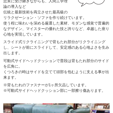
忠実に受け継ぎながらも、人間工学理
論の導入など
伝統と最新技術を両立させた最高級の
リラクゼーション・ソファを作り続けています。
使う程に味わいを深める厳選した素材、モダンな感覚で普遍的
なデザイン、マイスターの優れた技と誇りなど、卓越した座り
心地を実現しています。
スライド式リクライニングで背もたれ部分がリクライニング
し、シートが前にスライドして、安定感のある心地よさを生み
出します。
可動式サイドヘッドクッションで普段は背もたれ部分のサイド
を広角に。
くつろきの時はサイドを立てて頭部を包むように支える事が出
来ます。
※背もたれのファスナーが1ヶ所欠品しています。
※可動式サイドヘッドクッション部に一部擦り傷あります。