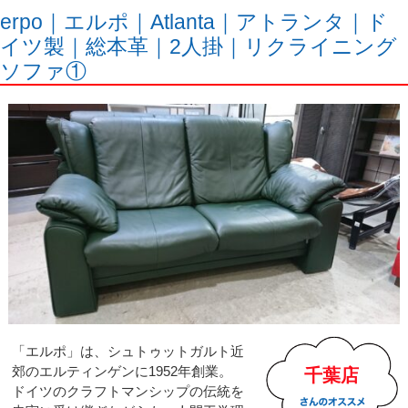
erpo｜エルポ｜Atlanta｜アトランタ｜ド
イツ製｜総本革｜2人掛｜リクライニング
ソファ①
「エルポ」は、シュトゥットガルト近
郊のエルティンゲンに1952年創業。
千葉店
ドイツのクラフトマンシップの伝統を