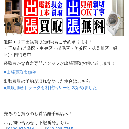
近隣エリア出張買取(無料)もご予約承ります！
・千葉市(若葉区・中央区・稲毛区・美浜区・花見川区・緑
区)・四街道市
経験豊かな査定専門スタッフが出張買取お伺い致します！
■出張買取実績例
出張買取の予約が取れなかった場合はこちら
■買取用軽トラック有料貸出サービス始めました
売るのも買うのも愛品館千葉店へ！
↓↓お問い合わせは下記番号より↓↓
『
0120-979-764
』 『
043-206-7765
』