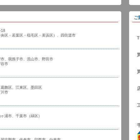
ご
18
中央区・若葉区・稲毛区・美浜区）、四街道市
T
戸市、我孫子市、流山市、野田市
谷市
、葛飾区、江東区、墨田区
川市
袖ヶ浦市、千葉市（緑区）
、習志野市、佐倉市、印西市、白井市