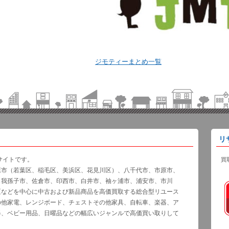
ジモティーまとめ一覧
リ
サイトです。
買
葉市（若葉区、稲毛区、美浜区、花見川区）、八千代市、市原市、
、我孫子市、佐倉市、印西市、白井市、袖ヶ浦市、浦安市、市川
区などを中心に中古および新品商品を高価買取する総合型リユース
の他家電、レンジボード、チェストその他家具、自転車、楽器、ア
器、ベビー用品、日曜品などの幅広いジャンルで高価買い取りして