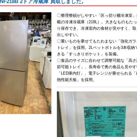
R-NF218B 2ドア冷蔵庫 買取しました。
〇整理整頓がしやすい「区っ切り棚冷凍室」
載の冷凍冷蔵庫（218L）。大きなものもた
り保存でき、冷凍室内の食材が見やすく、取
出しやすい。
〇重いものを乗せてもたわまない「強化ガラ
トレイ」を採用。2Lペットボトルを3本収納
きる「すっきりポケット」を装備。
〇食品のサイズに合わせて調整可能な「高さ
節可能トレイ」、長寿命で奥の食品も見やす
「LED庫内灯」、電子レンジが乗せられる「
熱性能天板」を採用。