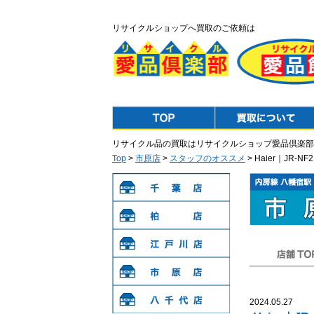
リサイクルショップへ買取のご依頼は
Top
Purchase
リサイクル品の買取はリサイクルショップ愛品倶楽部
Top
>
市原店
>
スタッフのオススメ
> Haier｜JR-
千葉店
柏店
江戸川店
店舗TOP
市原店
2024.05.27