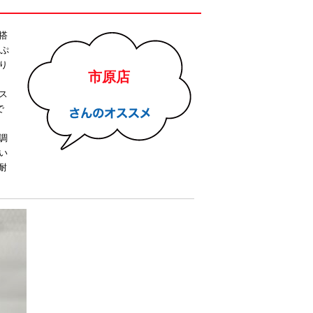
搭
っぷ
り
市原店
ス
で
調
い
耐